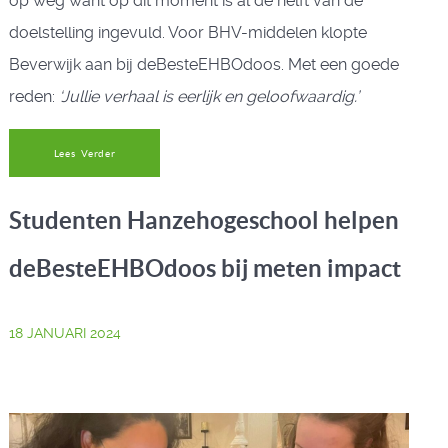
op weg want op dit moment is al de helft van de
doelstelling ingevuld. Voor BHV-middelen klopte
Beverwijk aan bij deBesteEHBOdoos. Met een goede
reden:
‘Jullie verhaal is eerlijk en geloofwaardig.’
Lees Verder
Studenten Hanzehogeschool helpen
deBesteEHBOdoos bij meten impact
18 JANUARI 2024