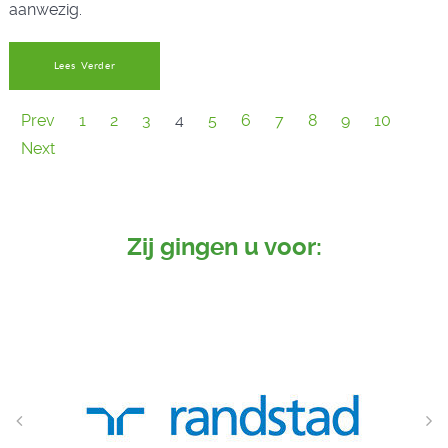
aanwezig.
Lees Verder
Prev
1
2
3
4
5
6
7
8
9
10
Next
Zij gingen u voor: