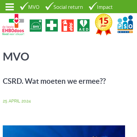
MVO
Social return
Impact
Tel. 035 - 7370265
PSO30+
LOGIN |
MVO
CONTACT
CSRD. Wat moeten we ermee??
25 APRIL 2024