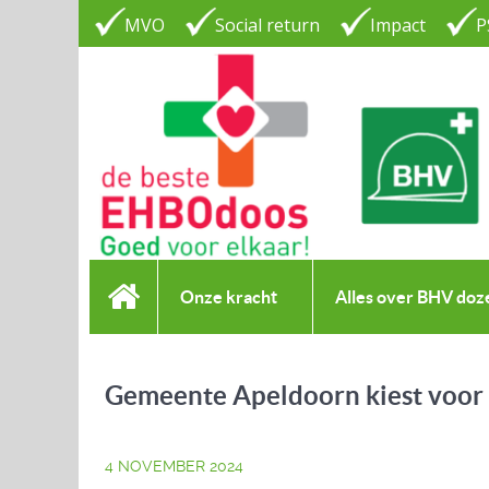
MVO
Social return
Impact
P
Onze kracht
Alles over BHV doz
Gemeente Apeldoorn kiest voor 
4 NOVEMBER 2024