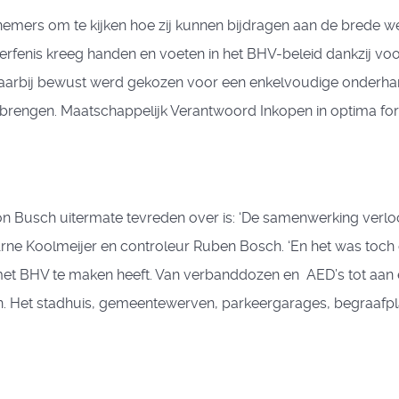
mers om te kijken hoe zij kunnen bijdragen aan de brede w
 erfenis kreeg handen en voeten in het BHV-beleid dankzij vo
aarbij bewust werd gekozen voor een enkelvoudige onderhan
itbrengen. Maatschappelijk Verantwoord Inkopen in optima fo
Busch uitermate tevreden over is: ‘De samenwerking verloopt
ne Koolmeijer en controleur Ruben Bosch. ‘En het was toch 
 met BHV te maken heeft. Van verbanddozen en AED’s tot aa
 Het stadhuis, gemeentewerven, parkeergarages, begraafplaa