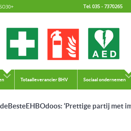
Tel. 035 - 7370265
SO30+
en
Totaalleverancier BHV
Sociaal ondernemen
deBesteEHBOdoos: ‘Prettige partij met i