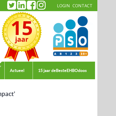
LOGIN
CONTACT
|
Actueel
15 jaar deBesteEHBOdoos
mpact’