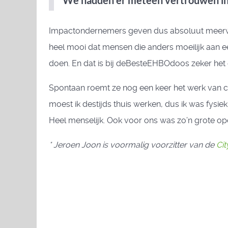
‘We hadden er meteen vertrouwen in
Impactondernemers geven dus absoluut meerwaa
heel mooi dat mensen die anders moeilijk aan ee
doen. En dat is bij deBesteEHBOdoos zeker het 
Spontaan roemt ze nog een keer het werk van co
moest ik destijds thuis werken, dus ik was fysiek
Heel menselijk. Ook voor ons was zo’n grote op
* Jeroen Joon is voormalig voorzitter van de
Ci