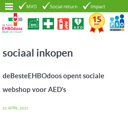
MVO
Social return
Impact
Tel. 035 - 7370265
PSO30+
LOGIN |
sociaal inkopen
CONTACT
deBesteEHBOdoos opent sociale
webshop voor AED’s
22 APRIL 2021