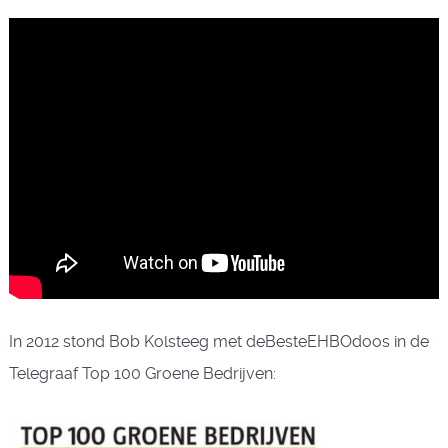
In 2012 stond Bob Kolsteeg met deBesteEHBOdoos in de
Telegraaf Top 100 Groene Bedrijven: