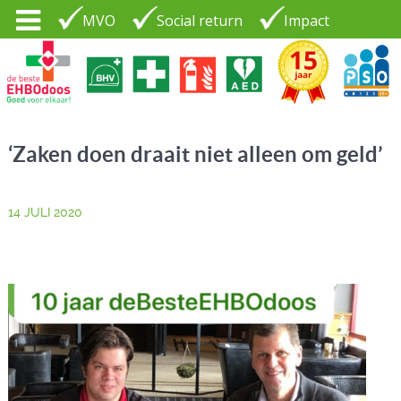
MVO
Social return
Impact
Tel. 035 - 7370265
PSO30+
LOGIN |
‘Zaken doen draait niet alleen om geld’
CONTACT
14 JULI 2020