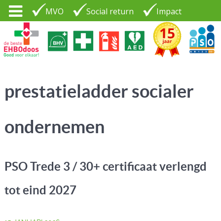
MVO
Social return
Impact
Tel. 035 - 7370265
PSO30+
LOGIN |
prestatieladder socialer
CONTACT
ondernemen
PSO Trede 3 / 30+ certificaat verlengd
tot eind 2027