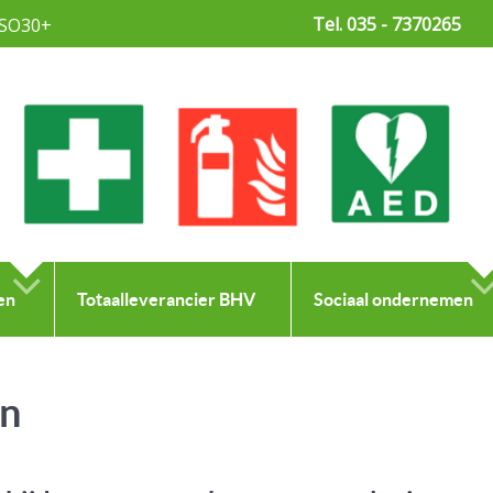
Tel. 035 - 7370265
SO30+
en
Totaalleverancier BHV
Sociaal ondernemen
n