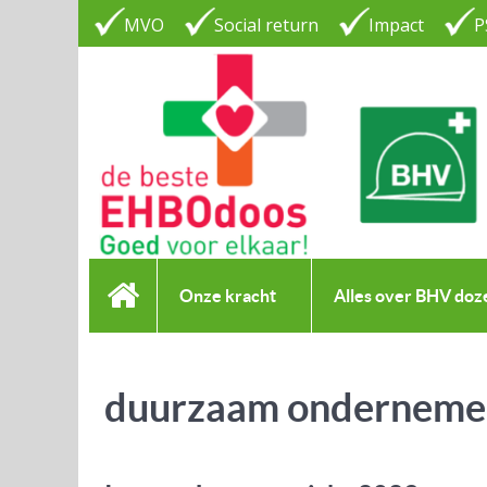
MVO
Social return
Impact
P
Onze kracht
Alles over BHV doz
duurzaam onderneme