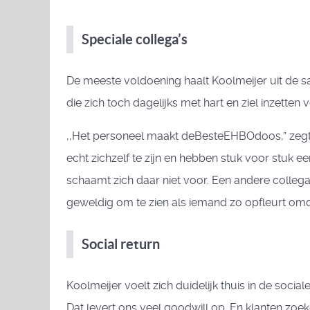
Speciale collega’s
De meeste voldoening haalt Koolmeijer uit de sa
die zich toch dagelijks met hart en ziel inzetten v
,,Het personeel maakt deBesteEHBOdoos,” zegt Ar
echt zichzelf te zijn en hebben stuk voor stuk 
schaamt zich daar niet voor. Een andere collega 
geweldig om te zien als iemand zo opfleurt omda
Social return
Koolmeijer voelt zich duidelijk thuis in de so
Dat levert ons veel goodwill op. En klanten zo