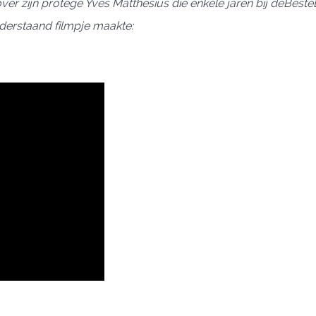
 over zijn protégé Yves Matthesius die enkele jaren bij deBes
nderstaand filmpje maakte: