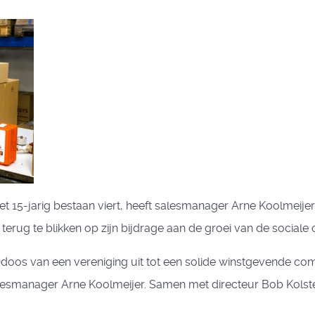
15-jarig bestaan viert, heeft salesmanager Arne Koolmeijer zé
terug te blikken op zijn bijdrage aan de groei van de social
Odoos van een vereniging uit tot een solide winstgevende c
alesmanager Arne Koolmeijer. Samen met directeur Bob Kolstee