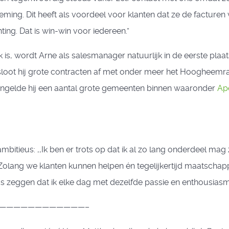
eming. Dit heeft als voordeel voor klanten dat ze de facture
ing. Dat is win-win voor iedereen.”
k is, wordt Arne als salesmanager natuurlijk in de eerste pla
ode sloot hij grote contracten af met onder meer het Hooghee
hengelde hij een aantal grote gemeenten binnen waaronder
Ap
 ambitieus: ,,Ik ben er trots op dat ik al zo lang onderdeel
 Zolang we klanten kunnen helpen én tegelijkertijd maatschapp
eeds zeggen dat ik elke dag met dezelfde passie en enthousias
————————————–