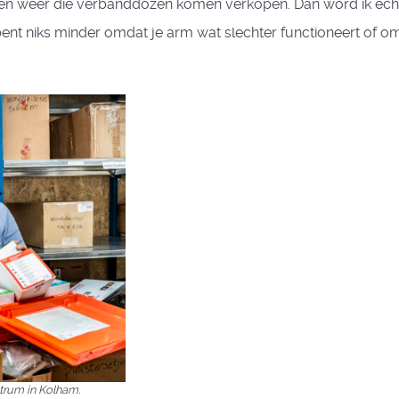
pten weer die verbanddozen komen verkopen. Dan word ik echt g
t niks minder omdat je arm wat slechter functioneert of omd
ntrum in Kolham.