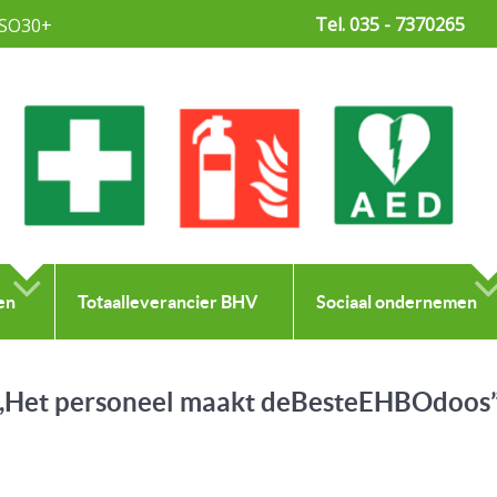
Tel. 035 - 7370265
SO30+
en
Totaalleverancier BHV
Sociaal ondernemen
 ,,Het personeel maakt deBesteEHBOdoos