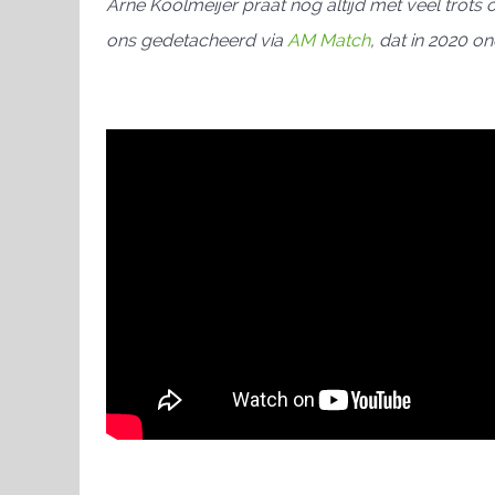
Arne Koolmeijer praat nog altijd met veel trots
ons gedetacheerd via
AM Match
, dat in 2020 o