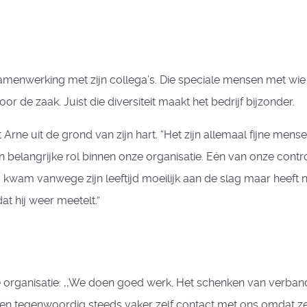
menwerking met zijn collega’s. Die speciale mensen met wie e
oor de zaak. Juist die diversiteit maakt het bedrijf bijzonder.
ne uit de grond van zijn hart. “Het zijn allemaal fijne mens
een belangrijke rol binnen onze organisatie. Eén van onze con
kwam vanwege zijn leeftijd moeilijk aan de slag maar heeft nu
t hij weer meetelt.”
ciale organisatie: ,,We doen goed werk. Het schenken van ve
eken tegenwoordig steeds vaker zelf contact met ons omdat ze