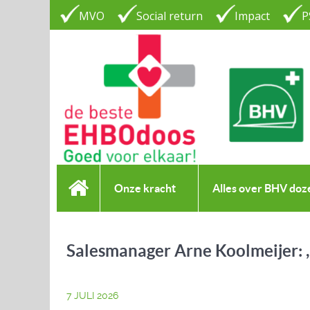
MVO
Social return
Impact
P
Onze kracht
Alles over BHV doz
Salesmanager Arne Koolmeijer:
7 JULI 2026