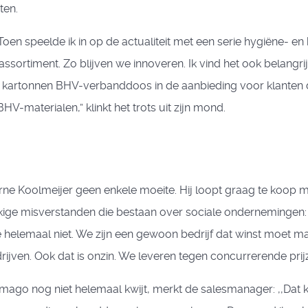
ten.
er. Toen speelde ik in op de actualiteit met een serie hygiëne
sortiment. Zo blijven we innoveren. Ik vind het ook belangri
kartonnen BHV-verbanddoos in de aanbieding voor klanten die
HV-materialen,” klinkt het trots uit zijn mond.
ne Koolmeijer geen enkele moeite. Hij loopt graag te koop me
kige misverstanden die bestaan over sociale ondernemingen: 
we helemaal niet. We zijn een gewoon bedrijf dat winst moet
rijven. Ook dat is onzin. We leveren tegen concurrerende prijz
ago nog niet helemaal kwijt, merkt de salesmanager: ,,Dat k