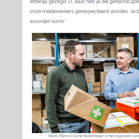
letterlijk gezegd: O, daar heb je die gehandica
onze medewerkers gerespecteerd worden. Je ben
woorden komt.”
Niels Pilon en Arne Koolmeijer in het logistiek ce