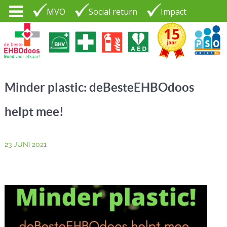
MVO
Social return
Impact
Tel. 035 - 7370265
PSO30+
LOGIN |
Minder plastic: deBesteEHBOdoos
CONTACT
helpt mee!
23 JUNI 2021