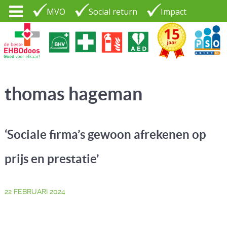
MVO
Social return
Impact
Tel. 035 - 7370265
PSO30+
LOGIN |
thomas hageman
CONTACT
‘Sociale firma’s gewoon afrekenen op
prijs en prestatie’
22 FEBRUARI 2024