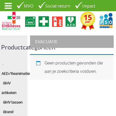
MVO
Social return
Impact
Tel. 035 - 7370265
PSO30+
LOGIN |
EVACUATIE
Productcategorieën
CONTACT
Geen producten gevonden die
aan je zoekcriteria voldoen.
AED/Reanimatie
BHV
artikelen
BHV tassen
Brand