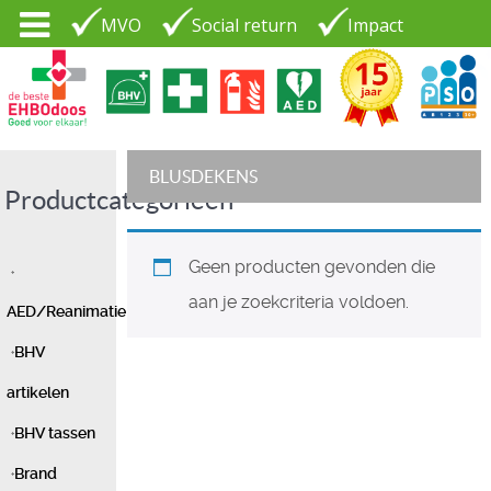
MVO
Social return
Impact
Tel. 035 - 7370265
PSO30+
LOGIN |
BLUSDEKENS
Productcategorieën
CONTACT
Geen producten gevonden die
aan je zoekcriteria voldoen.
AED/Reanimatie
BHV
artikelen
BHV tassen
Brand