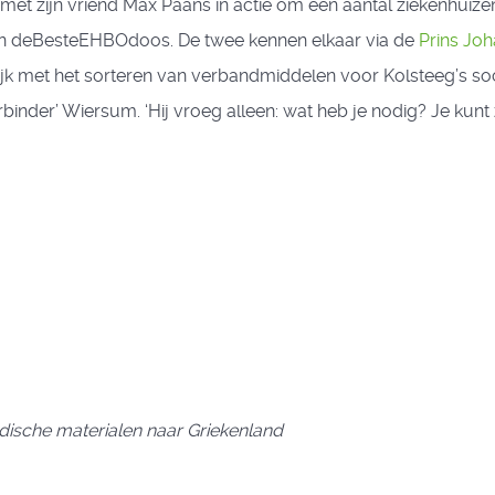
t zijn vriend Max Paans in actie om een aantal ziekenhuizen
van deBesteEHBOdoos. De twee kennen elkaar via de
Prins Jo
jk met het sorteren van verbandmiddelen voor Kolsteeg’s so
rbinder’ Wiersum. ‘Hij vroeg alleen: wat heb je nodig? Je kunt zo
dische materialen naar Griekenland