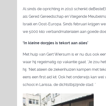
Al sinds de oprichting in 2010 schenkt deBest
als Gered Gereedschap en Vliegende Meubelmaker
Israël en Oost-Europa. Sinds februari krijgen w
we 5000 kilo verbandmaterialen aan goede doel
‘In kleine dorpjes is tekort aan alles’
Met hulp van Gert Wiersum is er nu dus ook een h
waar hij regelmatig op vakantie gaat. ‘Je zou h
hij. ‘Niet alleen de ziekenhuizen kampen met tek
eens een first aid kit. Ook het onderwijs kan w
school in Larissa, de dichtstbijzijnde stad. ’