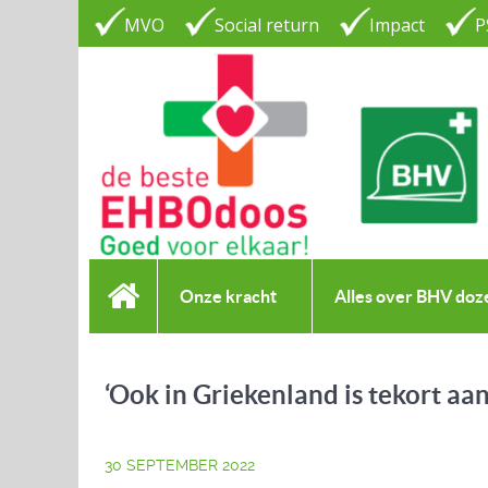
MVO
Social return
Impact
P
Onze kracht
Alles over BHV doz
‘Ook in Griekenland is tekort aan 
30 SEPTEMBER 2022