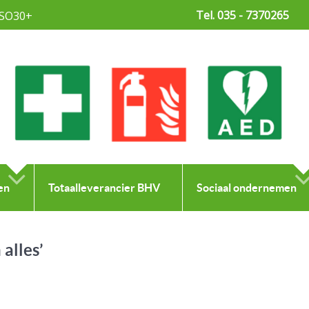
Tel. 035 - 7370265
SO30+
en
Totaalleverancier BHV
Sociaal ondernemen
alles’