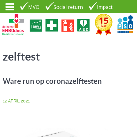
MVO
Social return
Impact
Tel. 035 - 7370265
PSO30+
LOGIN |
zelftest
CONTACT
Ware run op coronazelftesten
12 APRIL 2021