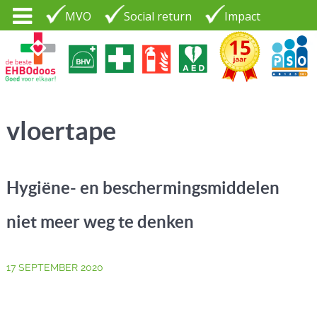
MVO
Social return
Impact
Tel. 035 - 7370265
PSO30+
LOGIN |
vloertape
CONTACT
Hygiëne- en beschermingsmiddelen
niet meer weg te denken
17 SEPTEMBER 2020