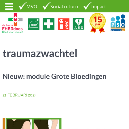
MVO
Social return
Impact
Tel. 035 - 7370265
PSO30+
LOGIN |
traumazwachtel
CONTACT
Nieuw: module Grote Bloedingen
21 FEBRUARI 2024