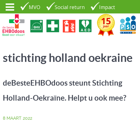
MVO
Social return
Impact
Tel. 035 - 7370265
PSO30+
LOGIN |
stichting holland oekraine
CONTACT
deBesteEHBOdoos steunt Stichting
Holland-Oekraïne. Helpt u ook mee?
8 MAART 2022