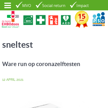
MVO
Social return
Impact
Tel. 035 - 7370265
PSO30+
LOGIN |
sneltest
CONTACT
Ware run op coronazelftesten
12 APRIL 2021