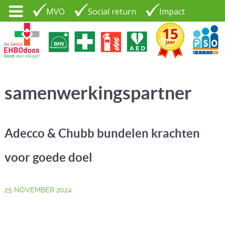
MVO
Social return
Impact
Tel. 035 - 7370265
PSO30+
LOGIN |
samenwerkingspartner
CONTACT
Adecco & Chubb bundelen krachten
voor goede doel
25 NOVEMBER 2024