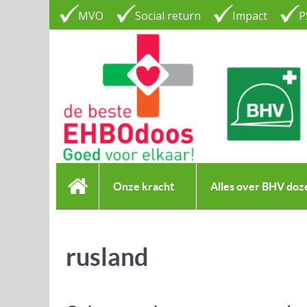
MVO
Social return
Impact
P
Onze kracht
Alles over BHV doz
rusland