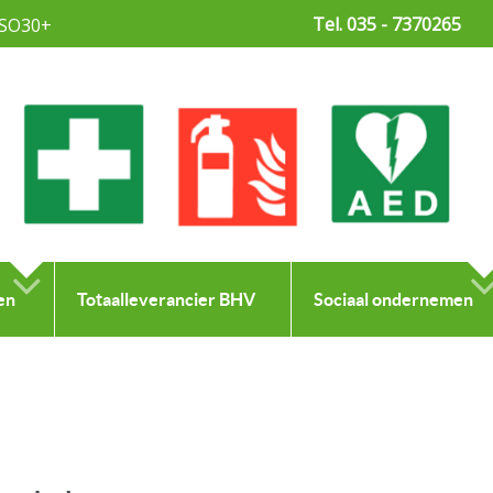
Tel. 035 - 7370265
SO30+
en
Totaalleverancier BHV
Sociaal ondernemen