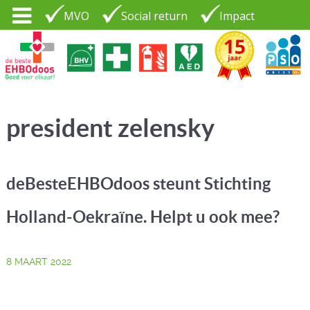
MVO
Social return
Impact
Tel. 035 - 7370265
PSO30+
LOGIN |
president zelensky
CONTACT
deBesteEHBOdoos steunt Stichting
Holland-Oekraïne. Helpt u ook mee?
8 MAART 2022