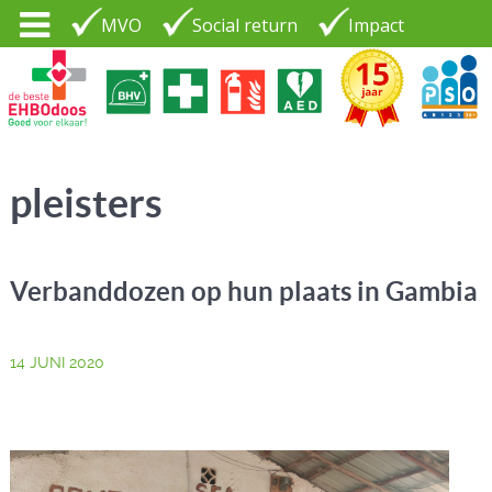
MVO
Social return
Impact
Tel. 035 - 7370265
PSO30+
LOGIN |
pleisters
CONTACT
Verbanddozen op hun plaats in Gambia
14 JUNI 2020