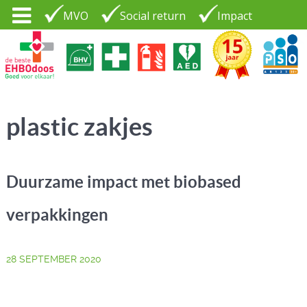
MVO
Social return
Impact
Tel. 035 - 7370265
PSO30+
LOGIN |
plastic zakjes
CONTACT
Duurzame impact met biobased
verpakkingen
28 SEPTEMBER 2020