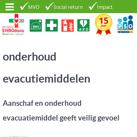
MVO
Social return
Impact
Tel. 035 - 7370265
PSO30+
LOGIN |
onderhoud
CONTACT
evacutiemiddelen
Aanschaf en onderhoud
evacuatiemiddel geeft veilig gevoel