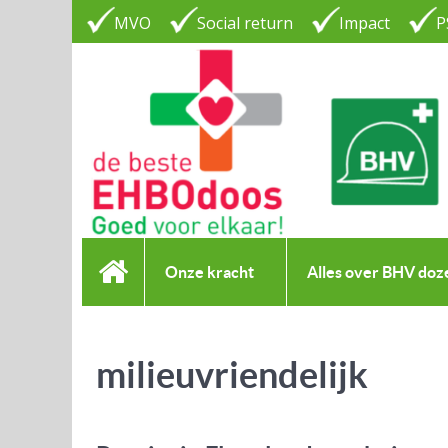
MVO
Social return
Impact
P
Onze kracht
Alles over BHV doz
milieuvriendelijk