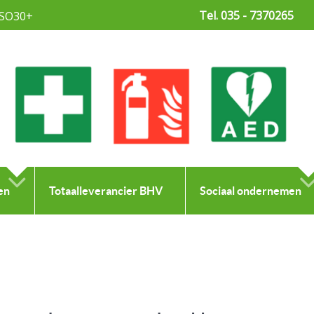
Tel. 035 - 7370265
SO30+
en
Totaalleverancier BHV
Sociaal ondernemen