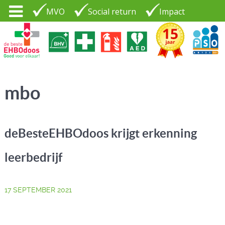
MVO
Social return
Impact
Tel. 035 - 7370265
PSO30+
LOGIN |
mbo
CONTACT
deBesteEHBOdoos krijgt erkenning
leerbedrijf
17 SEPTEMBER 2021