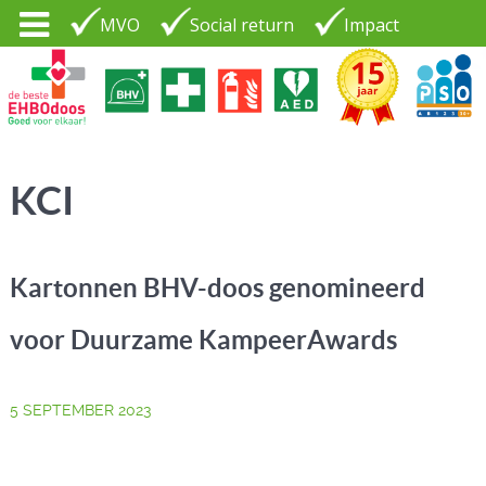
MVO
Social return
Impact
Tel. 035 - 7370265
PSO30+
LOGIN |
KCI
CONTACT
Kartonnen BHV-doos genomineerd
voor Duurzame KampeerAwards
5 SEPTEMBER 2023