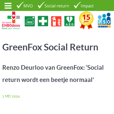
MVO
Social return
Impact
Tel. 035 - 7370265
PSO30+
LOGIN |
GreenFox Social Return
CONTACT
Renzo Deurloo van GreenFox: ‘Social
return wordt een beetje normaal’
1 MEI 2024