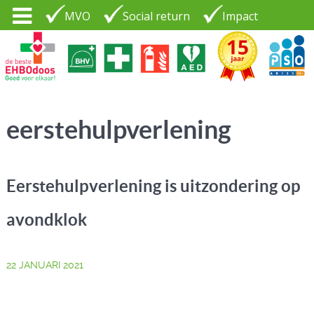
MVO
Social return
Impact
Tel. 035 - 7370265
PSO30+
LOGIN |
eerstehulpverlening
CONTACT
Eerstehulpverlening is uitzondering op
avondklok
22 JANUARI 2021