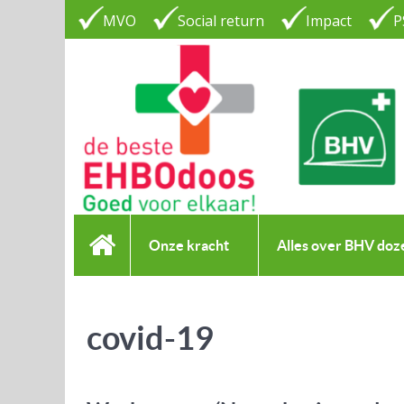
MVO
Social return
Impact
P
Onze kracht
Alles over BHV doz
covid-19