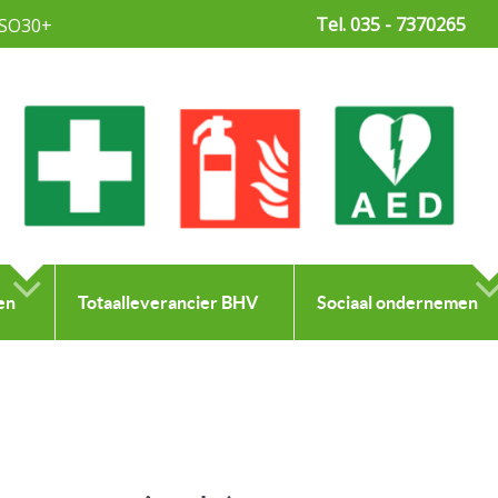
Tel. 035 - 7370265
SO30+
en
Totaalleverancier BHV
Sociaal ondernemen