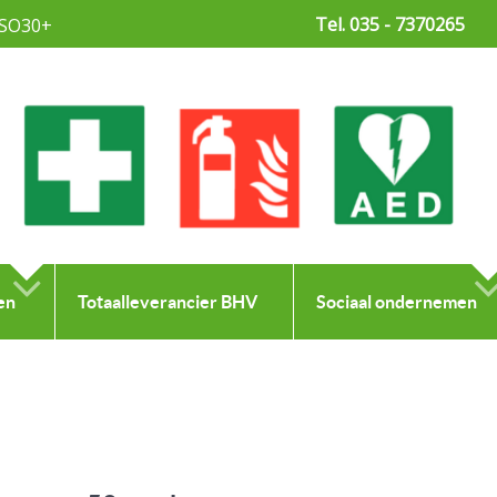
Tel. 035 - 7370265
SO30+
en
Totaalleverancier BHV
Sociaal ondernemen