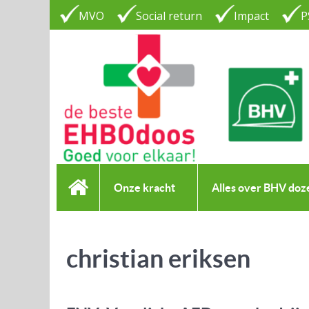
MVO
Social return
Impact
P
Onze kracht
Alles over BHV doz
christian eriksen