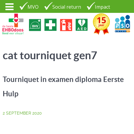
MVO
Social return
Impact
Tel. 035 - 7370265
PSO30+
LOGIN |
cat tourniquet gen7
CONTACT
Tourniquet in examen diploma Eerste
Hulp
2 SEPTEMBER 2020