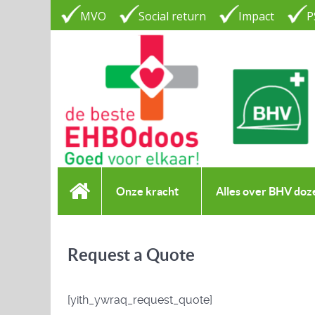
MVO
Social return
Impact
P
Onze kracht
Alles over BHV doz
Request a Quote
[yith_ywraq_request_quote]