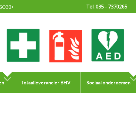
Tel. 035 - 7370265
SO30+
en
Totaalleverancier BHV
Sociaal ondernemen