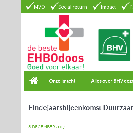
MVO
Social return
Impact
P
Onze kracht
Alles over BHV doz
Eindejaarsbijeenkomst Duurz
8 DECEMBER 2017