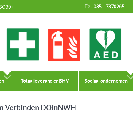
Tel. 035 - 7370265
SO30+
en
Totaalleverancier BHV
Sociaal ondernemen
aam Verbinden DOinNWH