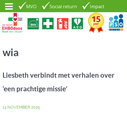
MVO
Social return
Impact
Tel. 035 - 7370265
PSO30+
LOGIN |
wia
CONTACT
Liesbeth verbindt met verhalen over
‘een prachtige missie’
13 NOVEMBER 2025