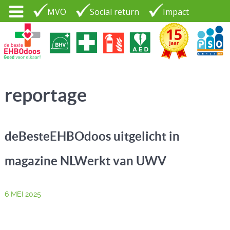
MVO
Social return
Impact
Tel. 035 - 7370265
PSO30+
LOGIN |
reportage
CONTACT
deBesteEHBOdoos uitgelicht in
magazine NLWerkt van UWV
6 MEI 2025