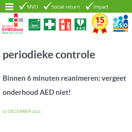
MVO
Social return
Impact
Tel. 035 - 7370265
PSO30+
LOGIN |
periodieke controle
CONTACT
Binnen 6 minuten reanimeren: vergeet
onderhoud AED niet!
10 DECEMBER 2021