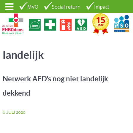
MVO
Social return
Impact
Tel. 035 - 7370265
PSO30+
LOGIN |
landelijk
CONTACT
Netwerk AED’s nog niet landelijk
dekkend
6 JULI 2020