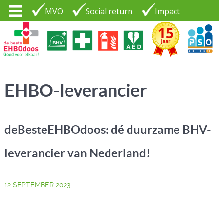
MVO
Social return
Impact
Tel. 035 - 7370265
PSO30+
LOGIN |
EHBO-leverancier
CONTACT
deBesteEHBOdoos: dé duurzame BHV-
leverancier van Nederland!
12 SEPTEMBER 2023