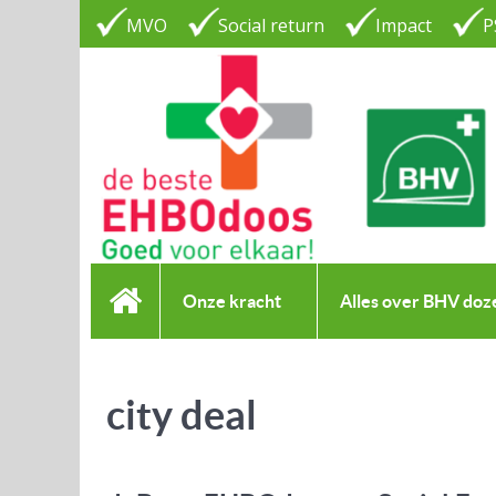
MVO
Social return
Impact
P
Onze kracht
Alles over BHV doz
city deal