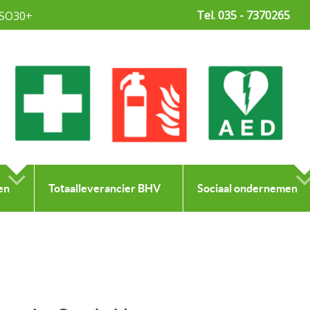
Tel. 035 - 7370265
SO30+
en
Totaalleverancier BHV
Sociaal ondernemen