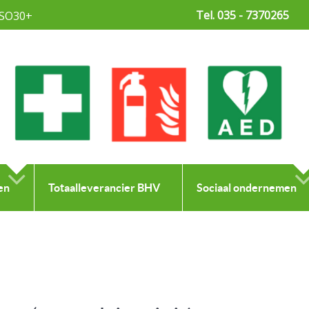
Tel. 035 - 7370265
SO30+
en
Totaalleverancier BHV
Sociaal ondernemen