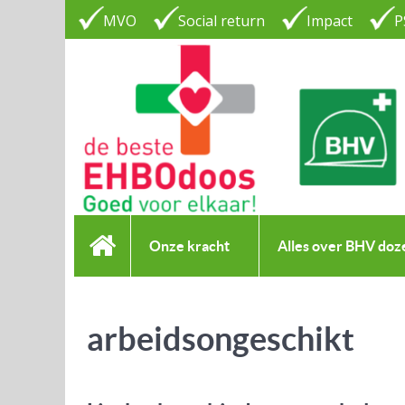
MVO
Social return
Impact
P
Onze kracht
Alles over BHV doz
arbeidsongeschikt