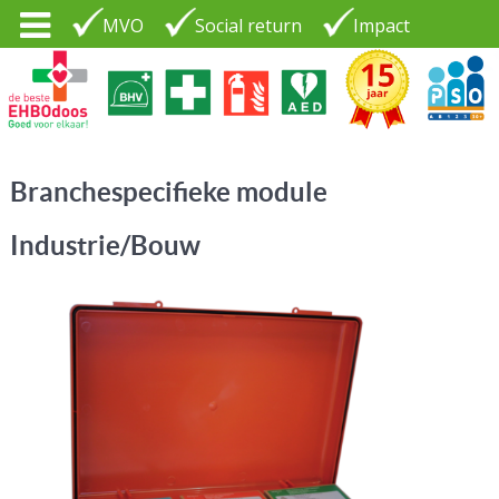
MVO
Social return
Impact
Tel. 035 - 7370265
PSO30+
LOGIN |
Branchespecifieke module
CONTACT
Industrie/Bouw