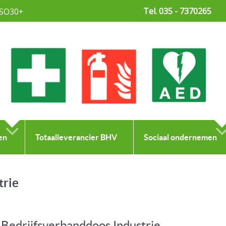
Tel. 035 - 7370265
SO30+
en
Totaalleverancier BHV
Sociaal ondernemen
trie
Bedrijfsverbanddoos Industrie