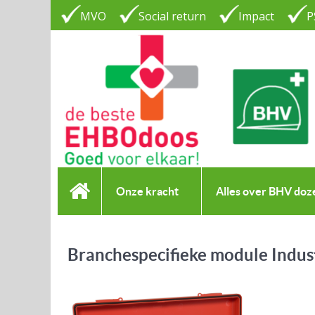
MVO
Social return
Impact
P
Onze kracht
Alles over BHV doz
Branchespecifieke module Indus